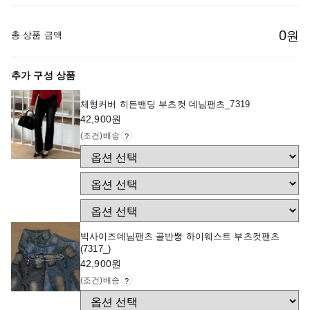
0
원
총 상품 금액
추가 구성 상품
체형커버 히든밴딩 부츠컷 데님팬츠_7319
42,900
원
(조건)배송
?
빅사이즈데님팬츠 골반뽕 하이웨스트 부츠컷팬츠
(7317_)
42,900
원
(조건)배송
?