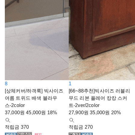
8
1
[상체커버/하객룩] 빅사이즈
[66~88추천]빅사이즈 러블리
여름 트위드 배색 블라우
무드 리본 플레어 캉캉 스커
스-2color
트-2ver/2color
37,000
원
45,000
원
18%
27,900
원
35,000
원
20%
적립금 370
적립금 270