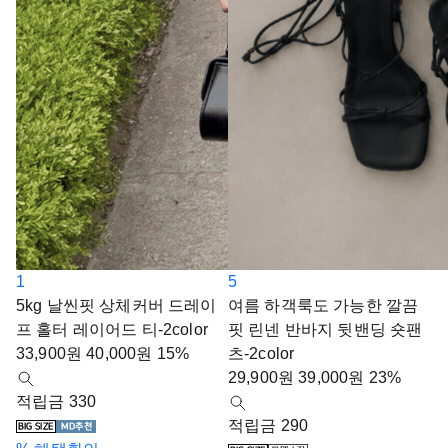
1
5
5kg 날씬핏 상체커버 드레이
여름 하객룩도 가능한 깔끔
프 홀터 레이어드 티-2color
핏 린넨 반바지 뒷밴딩 숏팬
33,900
원
40,000
원
15%
츠-2color
29,900
원
39,000
원
23%
적립금 330
적립금 290