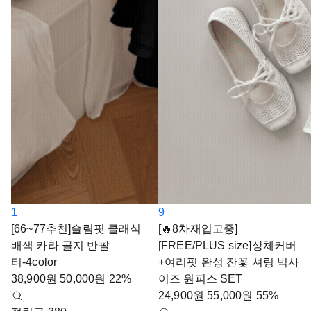
1
9
[66~77추천]슬림핏 클래식
[🔥8차재입고중]
배색 카라 골지 반팔
[FREE/PLUS size]상체커버
티-4color
+여리핏 완성 잔꽃 셔링 빅사
38,900
원
50,000
원
22%
이즈 원피스 SET
24,900
원
55,000
원
55%