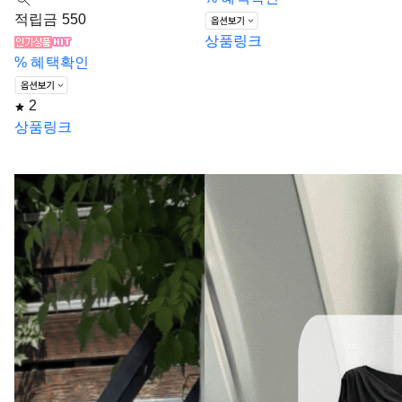
적립금 550
상품링크
%
혜택확인
2
상품링크