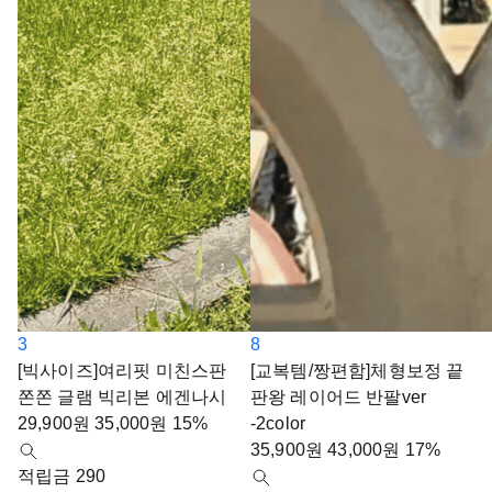
3
8
[빅사이즈]여리핏 미친스판
[교복템/짱편함]체형보정 끝
쫀쫀 글램 빅리본 에겐나시
판왕 레이어드 반팔ver
29,900
원
35,000
원
15%
-2color
35,900
원
43,000
원
17%
적립금 290