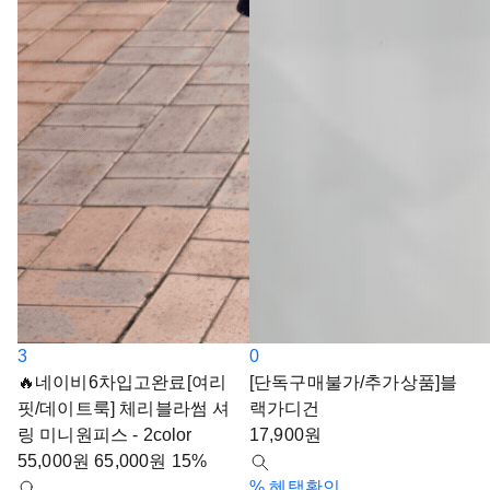
3
0
🔥네이비6차입고완료[여리
[단독구매불가/추가상품]블
핏/데이트룩] 체리블라썸 셔
랙가디건
링 미니원피스 - 2color
17,900
원
55,000
원
65,000
원
15%
%
혜택확인