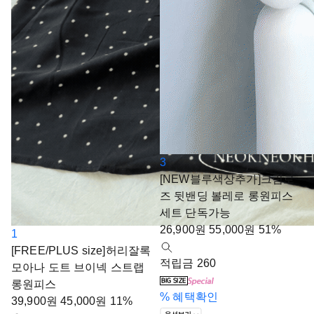
3
[NEW블루색상추가]크림로
즈 뒷밴딩 볼레로 롱원피스
세트 단독가능
26,900
원
55,000
원
51%
1
[FREE/PLUS size]허리잘록
적립금 260
모아나 도트 브이넥 스트랩
롱원피스
%
혜택확인
39,900
원
45,000
원
11%