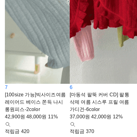
7
6
[100size 가능]빅사이즈여름
[마동석 팔뚝 커버 CD] 팔통
레이어드 베이스 쫀득 나시
삭제 여름 시스루 프릴 여름
롱원피스-2color
가디건-6color
42,900
원
48,000
원
11%
37,000
원
42,000
원
12%
적립금 420
적립금 370