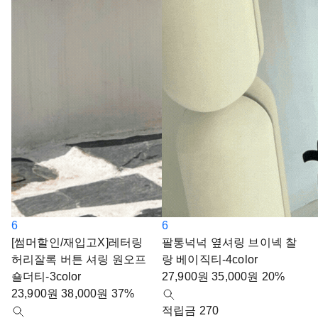
6
6
[썸머할인/재입고X]레터링
팔통넉넉 옆셔링 브이넥 찰
허리잘록 버튼 셔링 원오프
랑 베이직티-4color
숄더티-3color
27,900
원
35,000
원
20%
23,900
원
38,000
원
37%
적립금 270