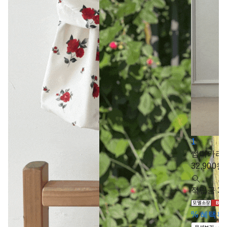
1
썸머카라가디
32,900
원
적립금 32
%
혜택확