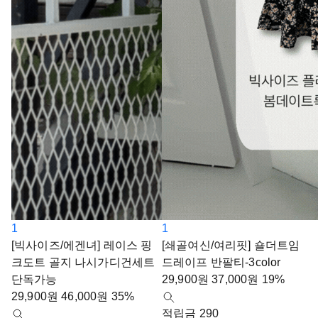
1
1
[빅사이즈/에겐녀] 레이스 핑
[쇄골여신/여리핏] 숄더트임
크도트 골지 나시가디건세트
드레이프 반팔티-3color
단독가능
29,900
원
37,000
원
19%
29,900
원
46,000
원
35%
적립금 290