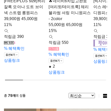
[FREE/PLUS size]허리
🔥네이비6차입고완료
[빅사이즈
잘록 모아나 도트 브이
[여리핏/데이트룩] 체리
이스 레이
넥 스트랩 롱원피스
블라썸 셔링 미니원피스
디원피스-2
39,900
원
45,000
원
- 2color
39,900
원
11%
55,000
원
65,000
원
11%
15%
적립금 390
적립금 39
적립금 550
%
혜택확인
%
혜택확
%
혜택확인
상품링크
상품링크
2
상품링크
총
79
개
의 상품