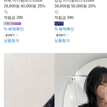
라워 미니원피스-2size
캉캉 미니원피스-2color
29,900
원
40,000
원
25%
39,900
원
50,000
원
20%
적립금 290
적립금 390
%
혜택확인
%
혜택확인
상품링크
상품링크