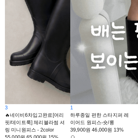
3
1
🔥네이비6차입고완료[여리
하루종일 편한 스타지퍼 레
핏/데이트룩] 체리블라썸 셔
이어드 원피스-숏/롱
링 미니원피스 - 2color
39,900
원
46,000
원
13%
55,000
원
65,000
원
15%