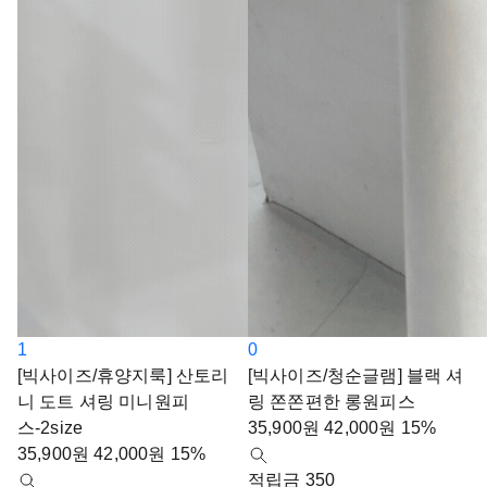
1
0
[빅사이즈/휴양지룩] 산토리
[빅사이즈/청순글램] 블랙 셔
니 도트 셔링 미니원피
링 쫀쫀편한 롱원피스
스-2size
35,900
원
42,000
원
15%
35,900
원
42,000
원
15%
적립금 350