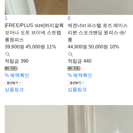
1
0
[FREE/PLUS size]허리잘록
에겐녀st 파스텔 로즈 레이스
모아나 도트 브이넥 스트랩
리본 스모크밴딩 원피스-숏/
롱원피스
롱
39,900
원
45,000
원
11%
44,900
원
50,000
원
10%
적립금 390
적립금 440
%
혜택확인
%
혜택확인
상품링크
상품링크