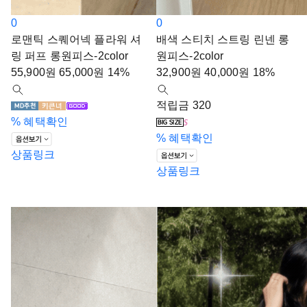
0
0
로맨틱 스퀘어넥 플라워 셔
배색 스티치 스트링 린넨 롱
링 퍼프 롱원피스-2color
원피스-2color
55,900
원
65,000
원
14%
32,900
원
40,000
원
18%
적립금 320
%
혜택확인
%
혜택확인
상품링크
상품링크