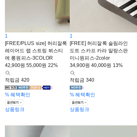
1
1
[FREE/PLUS size] 허리잘록
[FREE] 허리잘록 슬림라인
레이어드 랩 스트링 뷔스티
도트 스카프 카라 말랑스판
에 롱원피스-3COLOR
미니원피스-2color
42,900
원
55,000
원
22%
34,900
원
40,000
원
13%
적립금 420
적립금 340
%
혜택확인
%
혜택확인
상품링크
상품링크