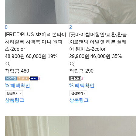
0
2
[FREE/PLUS size] 리본타이
[굿바이썸머할인/교환,환불
허리잘록 하객룩 미니 원피
X]로맨틱 아일렛 리본 플레
스-2color
어 원피스-2color
48,900
원
60,000
원
19%
29,900
원
46,000
원
35%
적립금 480
적립금 290
%
혜택확인
%
혜택확인
상품링크
상품링크