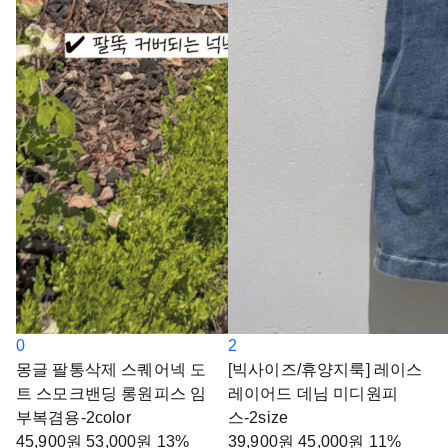
0
2
몽글 팔통삭제 스퀘어넥 도
[빅사이즈/휴양지룩] 레이스
트 스모크밴딩 롱원피스 임
레이어드 데님 미디원피
부복겸용-2color
스-2size
45,900
원
53,000
원
13%
39,900
원
45,000
원
11%