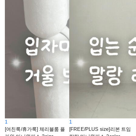
1
1
[여친룩/휴가룩] 체리블룸 플
[FREE/PLUS size]리본 트임